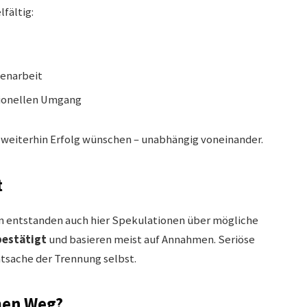
fältig:
enarbeit
sionellen Umgang
 weiterhin Erfolg wünschen – unabhängig voneinander.
t
n entstanden auch hier Spekulationen über mögliche
bestätigt
und basieren meist auf Annahmen. Seriöse
atsache der Trennung selbst.
men Weg?