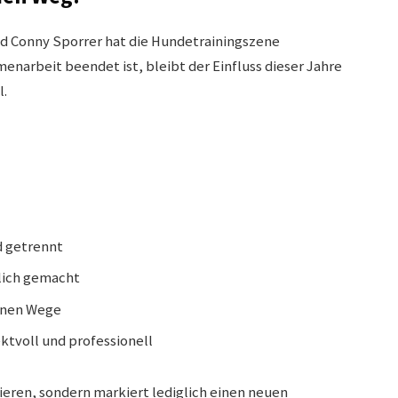
d Conny Sporrer hat die Hundetrainingszene
narbeit beendet ist, bleibt der Einfluss dieser Jahre
l.
d getrennt
lich gemacht
genen Wege
tvoll und professionell
ieren, sondern markiert lediglich einen neuen