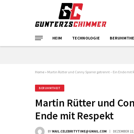
HEIM
TECHNOLOGIE
BERUHMTHE
Home
»
Martin Rütter und Conny Sporrer getrennt – Ein Ende mit 
BERUHMTHEIT
Martin Rütter und Con
Ende mit Respekt
BY
MAIL.CELEBRITYTIME@GMAIL.COM
DEZEMBER 22,